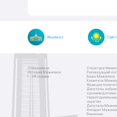
Akorda.kz
Сайт 
О Мажилисе
Структура Мажи
История Мажилиса
Руководящий со
I - VIII cозывы
Бюро Мажилиса
Комитеты Мажил
Фракции политич
Депутаты, избра
одномандатным
территориальны
округам
Депутаты Мажилис
Аппарат Мажили
Вакансии