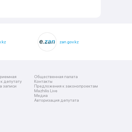
.kz
zan.gov.kz
приемная
Общественная палата
 к депутату
Контакты
а записи
Предложения к законопроектам
Mazhilis Live
Медиа
Авторизация депутата