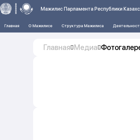
Мажилис Парламента Республики Казах
Главная
О Мажилисе
Структура Мажилиса
Деятельност
Главная
Медиа
Фотогалер