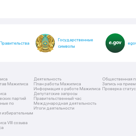
Государственные
Правительства
egov
символы
лиса
Деятельность
Общественная 
став Мажилиса
План работы Мажилиса
Запись на прием
Информация о работе Мажилиса
Проверка статус
иса
Депутатские запросы
еских партий
Правительственный час
нные по
Международная деятельность
Итоги деятельности
м избирательным
а VIII созыва
са