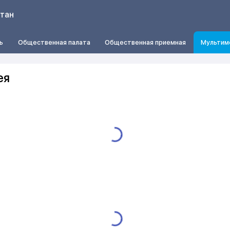
стан
ь
Общественная палата
Общественная приемная
Мультим
ея