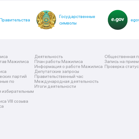
Государственные
Правительства
egov
символы
лиса
Деятельность
Общественная 
став Мажилиса
План работы Мажилиса
Запись на прием
Информация о работе Мажилиса
Проверка статус
иса
Депутатские запросы
еских партий
Правительственный час
нные по
Международная деятельность
Итоги деятельности
м избирательным
а VIII созыва
са