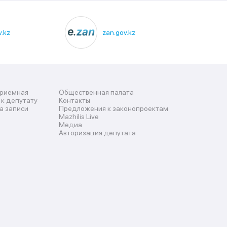
.kz
zan.gov.kz
приемная
Общественная палата
 к депутату
Контакты
а записи
Предложения к законопроектам
Mazhilis Live
Медиа
Авторизация депутата