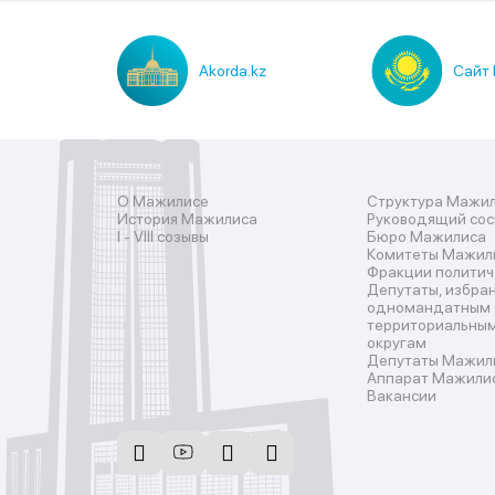
Akorda.kz
Сайт 
О Мажилисе
Структура Мажи
История Мажилиса
Руководящий со
I - VIII cозывы
Бюро Мажилиса
Комитеты Мажил
Фракции политич
Депутаты, избра
одномандатным
территориальны
округам
Депутаты Мажилис
Аппарат Мажили
Вакансии