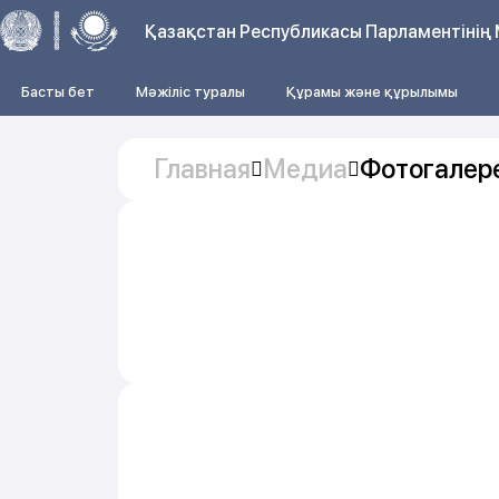
Қазақстан Республикасы Парламентінің 
Басты бет
Мәжіліс туралы
Құрамы және құрылымы
Главная
Медиа
Фотогалер