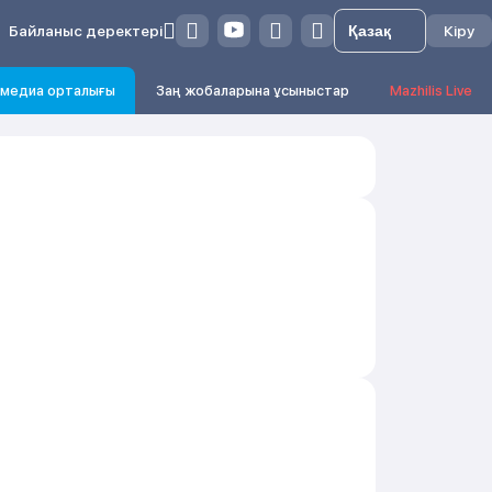
Байланыс деректері
Кіру
медиа орталығы
Заң жобаларына ұсыныстар
Mazhilis Live