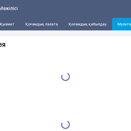
Мәжілісі
Қызмет
Қоғамдық палата
Қоғамдық қабылдау
Мульти
ея