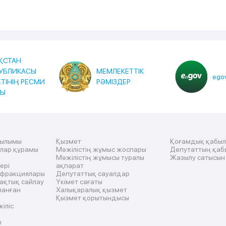
ҚСТАН
УБЛИКАСЫ
МЕМЛЕКЕТТІК
egov
ЕТІНІҢ РЕСМИ
РӘМІЗДЕР
ТЫ
рылымы
Қызмет
Қоғамдық қабы
ылар құрамы
Мәжілістің жұмыс жоспары
Депутаттың қаб
Мәжілістің жұмысы туралы
Жазылу сатысын
ері
ақпарат
 фракциялары
Депутаттық сауалдар
ақтық сайлау
Үкімет сағаты
ланған
Халықаралық қызмет
Қызмет қорытындысы
жіліс
ы