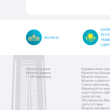
ҚАЗА
РЕСП
Akorda.kz
ҮКІМ
САЙ
Мәжіліс туралы
Құрамы және құ
Мәжіліс тарихы
Мәжілістің басш
I – VIII сайланым
Мәжіліс бюросы
Мәжіліс комитетт
Саяси партиялар
Бірмандатты аум
округтерінен сай
депутаттар
VIII сайланған Мә
депутаттары
Мәжіліс Аппарат