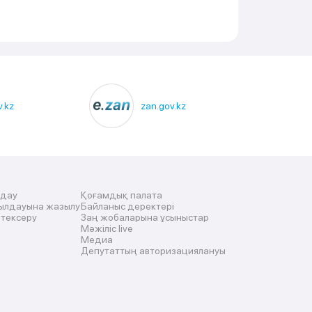
.kz
zan.gov.kz
лдау
Қоғамдық палата
ылдауына жазылу
Байланыс деректері
 тексеру
Заң жобаларына ұсыныстар
Мәжіліс live
Медиа
Депутаттың авторизациялануы