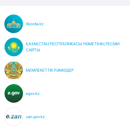
Akorda.kz
ҚАЗАҚСТАН РЕСПУБЛИКАСЫ ҮКІМЕТІНІҢ РЕСМИ
САЙТЫ
МЕМЛЕКЕТТІК РӘМІЗДЕР
egov.kz
zan.gov.kz