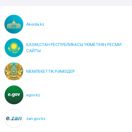
Akorda.kz
ҚАЗАҚСТАН РЕСПУБЛИКАСЫ ҮКІМЕТІНІҢ РЕСМИ
САЙТЫ
МЕМЛЕКЕТТІК РӘМІЗДЕР
egov.kz
zan.gov.kz