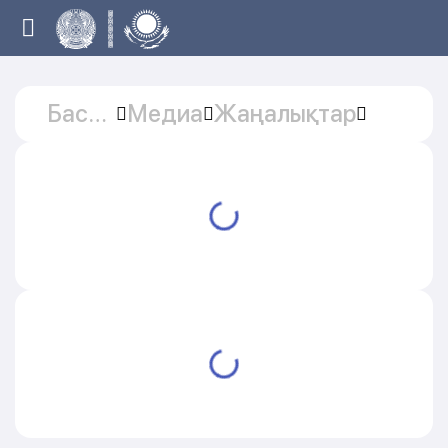
Басты
Медиа
Жаңалықтар
бет