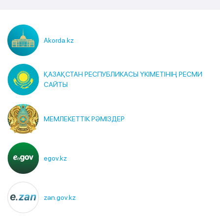
Akorda.kz
ҚАЗАҚСТАН РЕСПУБЛИКАСЫ ҮКІМЕТІНІҢ РЕСМИ
САЙТЫ
МЕМЛЕКЕТТІК РӘМІЗДЕР
egov.kz
zan.gov.kz