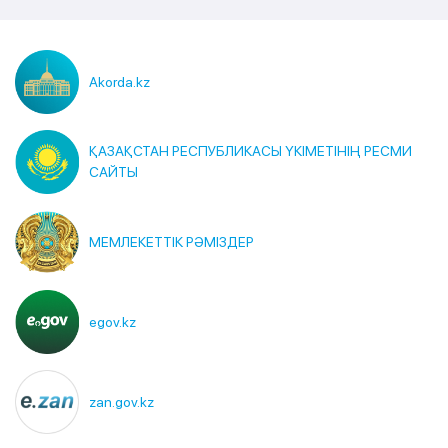
Akorda.kz
ҚАЗАҚСТАН РЕСПУБЛИКАСЫ ҮКІМЕТІНІҢ РЕСМИ
САЙТЫ
МЕМЛЕКЕТТІК РӘМІЗДЕР
egov.kz
zan.gov.kz