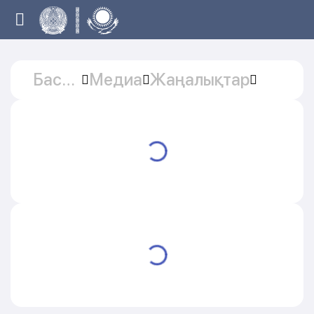
Басты
Медиа
Жаңалықтар
бет