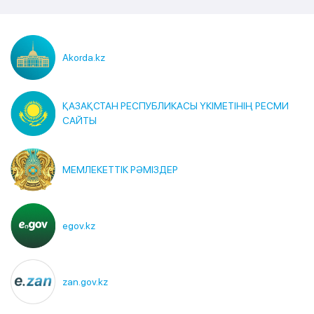
Akorda.kz
ҚАЗАҚСТАН РЕСПУБЛИКАСЫ ҮКІМЕТІНІҢ РЕСМИ
САЙТЫ
МЕМЛЕКЕТТІК РӘМІЗДЕР
egov.kz
zan.gov.kz