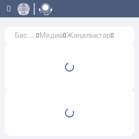
Басты
Медиа
Жаңалықтар
бет