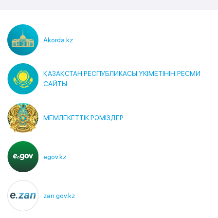
Akorda.kz
ҚАЗАҚСТАН РЕСПУБЛИКАСЫ ҮКІМЕТІНІҢ РЕСМИ
САЙТЫ
МЕМЛЕКЕТТІК РӘМІЗДЕР
egov.kz
zan.gov.kz