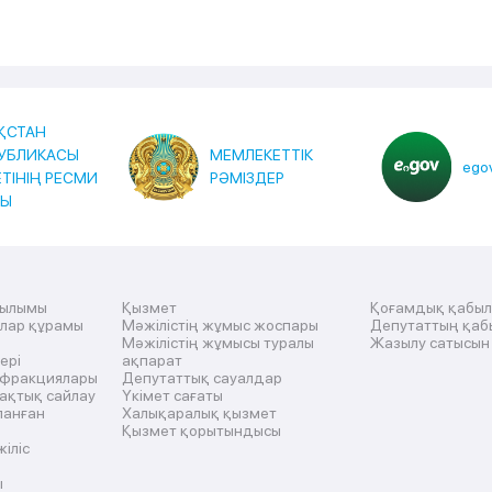
ҚСТАН
УБЛИКАСЫ
МЕМЛЕКЕТТІК
egov
ЕТІНІҢ РЕСМИ
РӘМІЗДЕР
ТЫ
рылымы
Қызмет
Қоғамдық қабы
ылар құрамы
Мәжілістің жұмыс жоспары
Депутаттың қаб
Мәжілістің жұмысы туралы
Жазылу сатысын
ері
ақпарат
 фракциялары
Депутаттық сауалдар
ақтық сайлау
Үкімет сағаты
ланған
Халықаралық қызмет
Қызмет қорытындысы
жіліс
ы