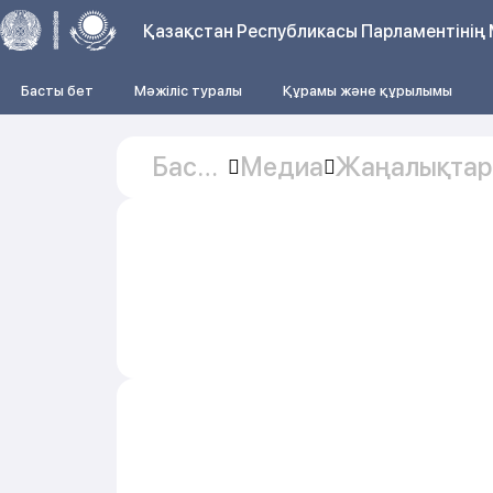
Қазақстан Республикасы Парламентінің 
Басты бет
Мәжіліс туралы
Құрамы және құрылымы
Басты
Медиа
Жаңалықтар
бет