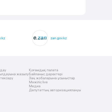
.kz
zan.gov.kz
лдау
Қоғамдық палата
ылдауына жазылу
Байланыс деректері
 тексеру
Заң жобаларына ұсыныстар
Мәжіліс live
Медиа
Депутаттың авторизациялануы