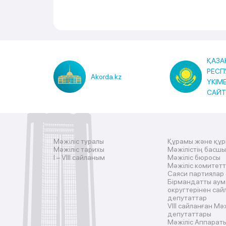
ҚАЗА
РЕСП
Akorda.kz
ҮКІМ
САЙ
Мәжіліс туралы
Құрамы және құ
Мәжіліс тарихы
Мәжілістің басш
I – VIII сайланым
Мәжіліс бюросы
Мәжіліс комитетт
Саяси партиялар
Бірмандатты аум
округтерінен сай
депутаттар
VIII сайланған Мә
депутаттары
Мәжіліс Аппарат