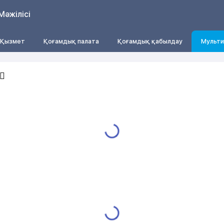
Мәжілісі
Қызмет
Қоғамдық палата
Қоғамдық қабылдау
Мульти