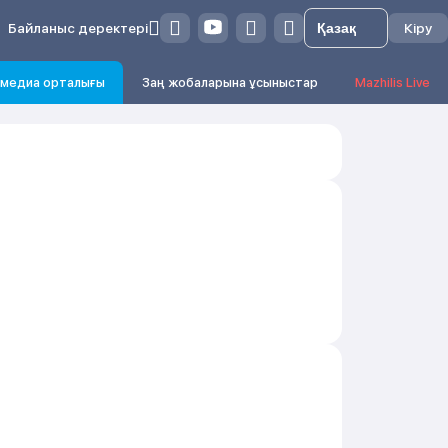
Байланыс деректері
Кіру
медиа орталығы
Заң жобаларына ұсыныстар
Mazhilis Live