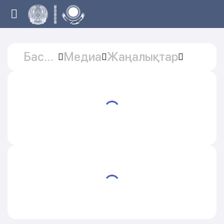
Басты
Медиа
Жаңалықтар
бет