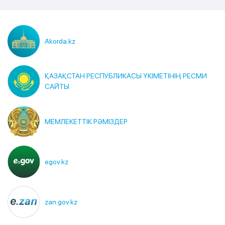
Akorda.kz
ҚАЗАҚСТАН РЕСПУБЛИКАСЫ ҮКІМЕТІНІҢ РЕСМИ
САЙТЫ
МЕМЛЕКЕТТІК РӘМІЗДЕР
egov.kz
zan.gov.kz