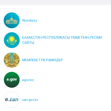
Akorda.kz
ҚАЗАҚСТАН РЕСПУБЛИКАСЫ ҮКІМЕТІНІҢ РЕСМИ
САЙТЫ
МЕМЛЕКЕТТІК РӘМІЗДЕР
egov.kz
zan.gov.kz