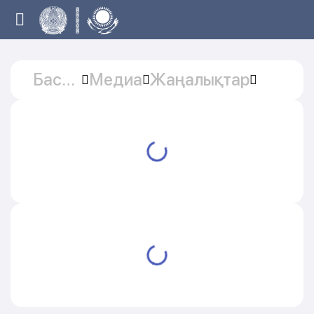
Басты
Медиа
Жаңалықтар
бет