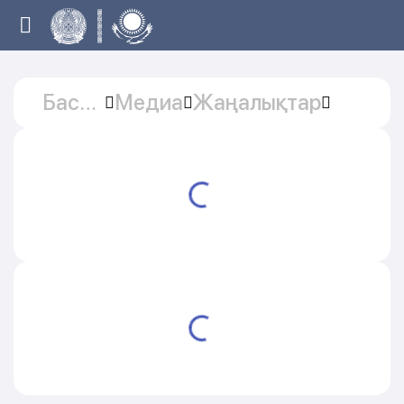
Басты
Медиа
Жаңалықтар
бет