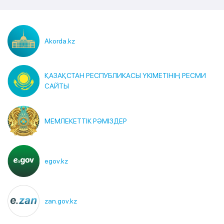
Akorda.kz
ҚАЗАҚСТАН РЕСПУБЛИКАСЫ ҮКІМЕТІНІҢ РЕСМИ
САЙТЫ
МЕМЛЕКЕТТІК РӘМІЗДЕР
egov.kz
zan.gov.kz