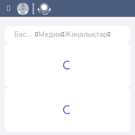
Басты
Медиа
Жаңалықтар
бет