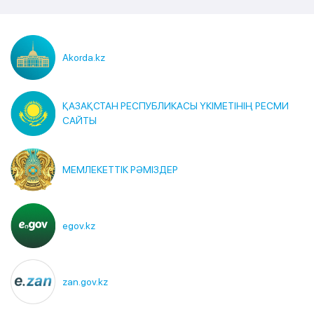
Akorda.kz
ҚАЗАҚСТАН РЕСПУБЛИКАСЫ ҮКІМЕТІНІҢ РЕСМИ
САЙТЫ
МЕМЛЕКЕТТІК РӘМІЗДЕР
egov.kz
zan.gov.kz