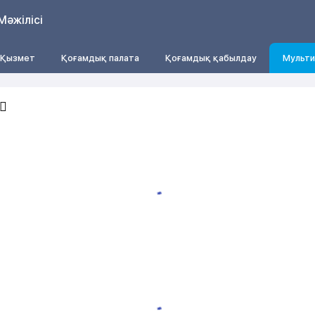
Мәжілісі
Қызмет
Қоғамдық палата
Қоғамдық қабылдау
Мульти