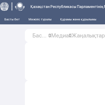
Қазақстан Республикасы Парламентінің 
Басты бет
Мәжіліс туралы
Құрамы және құрылымы
Басты
Медиа
Жаңалықтар
бет