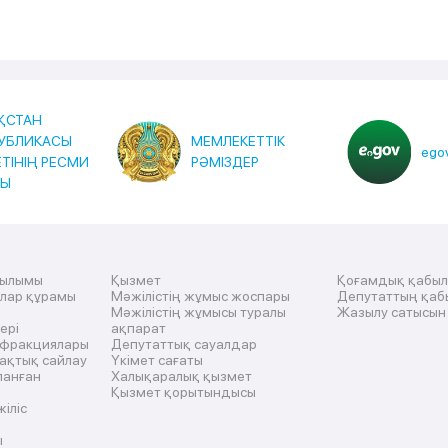
ҚСТАН
УБЛИКАСЫ
МЕМЛЕКЕТТІК
egov
ЕТІНІҢ РЕСМИ
РӘМІЗДЕР
ТЫ
рылымы
Қызмет
Қоғамдық қабы
ылар құрамы
Мәжілістің жұмыс жоспары
Депутаттың қаб
Мәжілістің жұмысы туралы
Жазылу сатысын
ері
ақпарат
 фракциялары
Депутаттық сауалдар
ақтық сайлау
Үкімет сағаты
ланған
Халықаралық қызмет
Қызмет қорытындысы
жіліс
ы