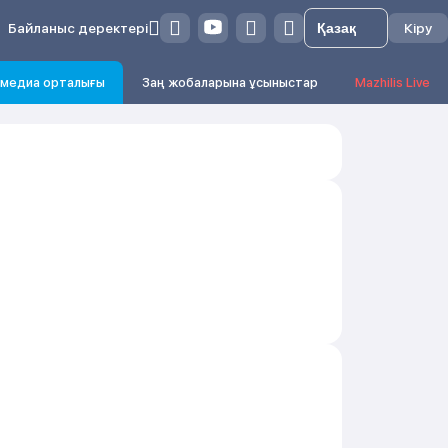
Байланыс деректері
Кіру
медиа орталығы
Заң жобаларына ұсыныстар
Mazhilis Live