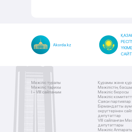
ҚАЗА
РЕСП
Akorda.kz
ҮКІМ
САЙ
Мәжіліс туралы
Құрамы және құ
Мәжіліс тарихы
Мәжілістің басш
I – VIII сайланым
Мәжіліс бюросы
Мәжіліс комитетт
Саяси партиялар
Бірмандатты аум
округтерінен сай
депутаттар
VIII сайланған Мә
депутаттары
Мәжіліс Аппарат