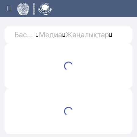
Басты
Медиа
Жаңалықтар
бет