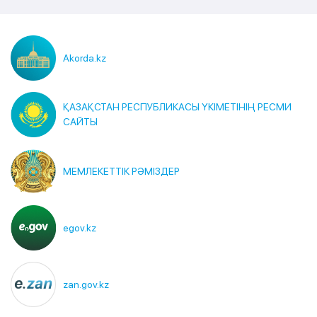
Akorda.kz
ҚАЗАҚСТАН РЕСПУБЛИКАСЫ ҮКІМЕТІНІҢ РЕСМИ
САЙТЫ
МЕМЛЕКЕТТІК РӘМІЗДЕР
egov.kz
zan.gov.kz