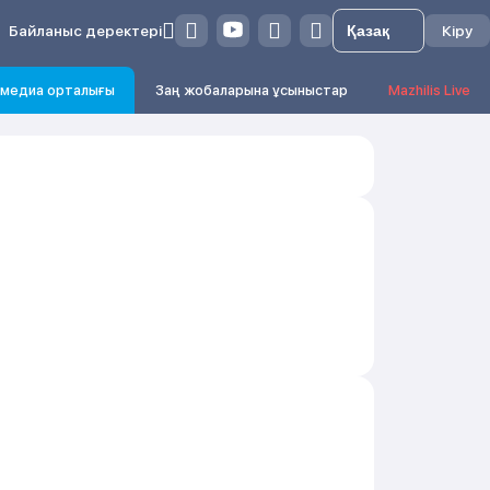
Байланыс деректері
Кіру
медиа орталығы
Заң жобаларына ұсыныстар
Mazhilis Live