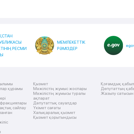
ҚСТАН
УБЛИКАСЫ
МЕМЛЕКЕТТІК
egov
ЕТІНІҢ РЕСМИ
РӘМІЗДЕР
ТЫ
рылымы
Қызмет
Қоғамдық қабы
ылар құрамы
Мәжілістің жұмыс жоспары
Депутаттың қаб
Мәжілістің жұмысы туралы
Жазылу сатысын
ері
ақпарат
 фракциялары
Депутаттық сауалдар
ақтық сайлау
Үкімет сағаты
ланған
Халықаралық қызмет
Қызмет қорытындысы
жіліс
ы