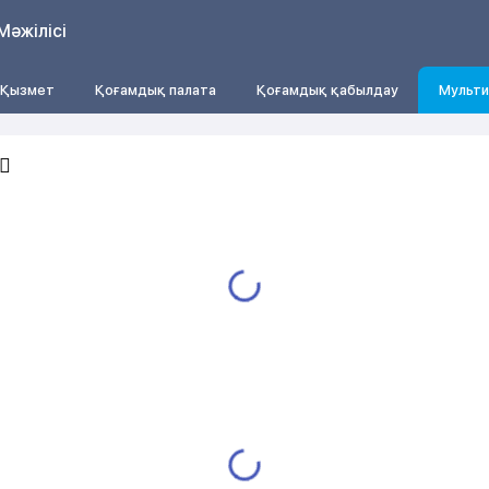
Мәжілісі
Қызмет
Қоғамдық палата
Қоғамдық қабылдау
Мульти