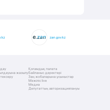
.kz
zan.gov.kz
лдау
Қоғамдық палата
ылдауына жазылу
Байланыс деректері
 тексеру
Заң жобаларына ұсыныстар
Мәжіліс live
Медиа
Депутаттың авторизациялануы