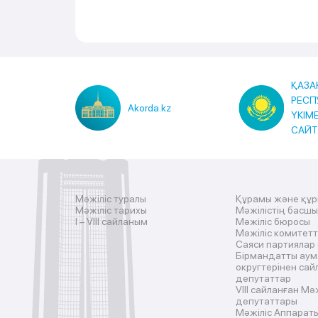
ҚАЗА
РЕСП
Akorda.kz
ҮКІМ
САЙ
Мәжіліс туралы
Құрамы және құ
Мәжіліс тарихы
Мәжілістің басш
I – VIII сайланым
Мәжіліс бюросы
Мәжіліс комитетт
Саяси партиялар
Бірмандатты аум
округтерінен сай
депутаттар
VIII сайланған Мә
депутаттары
Мәжіліс Аппарат