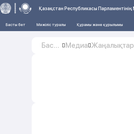
Қазақстан Республикасы Парламентінің 
Басты бет
Мәжіліс туралы
Құрамы және құрылымы
Басты
Медиа
Жаңалықтар
бет