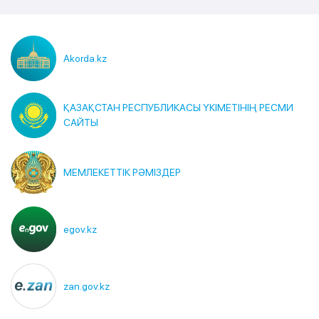
Akorda.kz
ҚАЗАҚСТАН РЕСПУБЛИКАСЫ ҮКІМЕТІНІҢ РЕСМИ
САЙТЫ
МЕМЛЕКЕТТІК РӘМІЗДЕР
egov.kz
zan.gov.kz