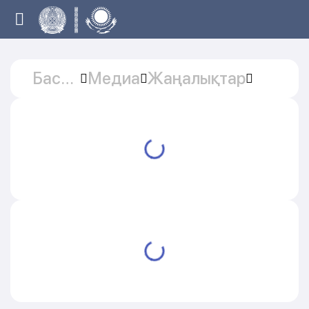
Басты
Медиа
Жаңалықтар
бет