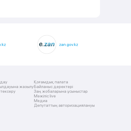
.kz
zan.gov.kz
лдау
Қоғамдық палата
ылдауына жазылу
Байланыс деректері
 тексеру
Заң жобаларына ұсыныстар
Мәжіліс live
Медиа
Депутаттың авторизациялануы