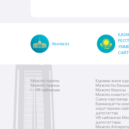
ҚАЗА
РЕСП
Akorda.kz
ҮКІМ
САЙ
Мәжіліс туралы
Құрамы және құ
Мәжіліс тарихы
Мәжілістің басш
I – VIII сайланым
Мәжіліс бюросы
Мәжіліс комитетт
Саяси партиялар
Бірмандатты аум
округтерінен сай
депутаттар
VIII сайланған Мә
депутаттары
Мәжіліс Аппарат