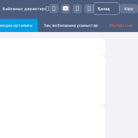
Байланыс деректері
Кіру
медиа орталығы
Заң жобаларына ұсыныстар
Mazhilis Live