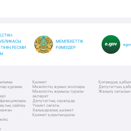
ҚСТАН
УБЛИКАСЫ
МЕМЛЕКЕТТІК
egov
ЕТІНІҢ РЕСМИ
РӘМІЗДЕР
ТЫ
рылымы
Қызмет
Қоғамдық қабы
ылар құрамы
Мәжілістің жұмыс жоспары
Депутаттың қаб
Мәжілістің жұмысы туралы
Жазылу сатысын
ері
ақпарат
 фракциялары
Депутаттық сауалдар
ақтық сайлау
Үкімет сағаты
ланған
Халықаралық қызмет
Қызмет қорытындысы
жіліс
ы