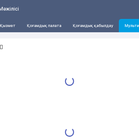
Мәжілісі
Қызмет
Қоғамдық палата
Қоғамдық қабылдау
Мульти