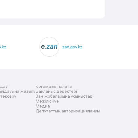
.kz
zan.gov.kz
лдау
Қоғамдық палата
ылдауына жазылу
Байланыс деректері
 тексеру
Заң жобаларына ұсыныстар
Мәжіліс live
Медиа
Депутаттың авторизациялануы