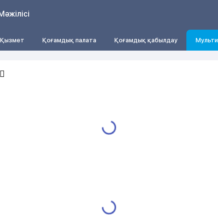
Мәжілісі
Қызмет
Қоғамдық палата
Қоғамдық қабылдау
Мульти