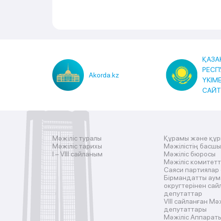
ҚАЗА
РЕСП
Akorda.kz
ҮКІМ
САЙ
Мәжіліс туралы
Құрамы және құ
Мәжіліс тарихы
Мәжілістің басш
I – VIII сайланым
Мәжіліс бюросы
Мәжіліс комитетт
Саяси партиялар
Бірмандатты аум
округтерінен сай
депутаттар
VIII сайланған Мә
депутаттары
Мәжіліс Аппарат