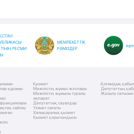
ҚСТАН
УБЛИКАСЫ
МЕМЛЕКЕТТІК
egov
ЕТІНІҢ РЕСМИ
РӘМІЗДЕР
ТЫ
рылымы
Қызмет
Қоғамдық қабы
ылар құрамы
Мәжілістің жұмыс жоспары
Депутаттың қаб
Мәжілістің жұмысы туралы
Жазылу сатысын
ері
ақпарат
 фракциялары
Депутаттық сауалдар
ақтық сайлау
Үкімет сағаты
ланған
Халықаралық қызмет
Қызмет қорытындысы
жіліс
ы