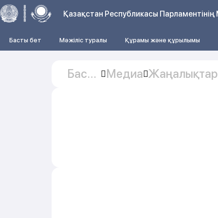
Қазақстан Республикасы Парламентінің 
Басты бет
Мәжіліс туралы
Құрамы және құрылымы
Басты
Медиа
Жаңалықтар
бет