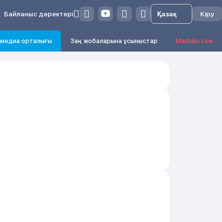
Байланыс деректері
Кіру
медиа орталығы
Заң жобаларына ұсыныстар
Mazhilis Live