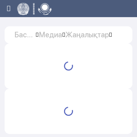
Басты
Медиа
Жаңалықтар
бет