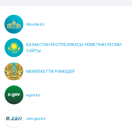
Akorda.kz
ҚАЗАҚСТАН РЕСПУБЛИКАСЫ ҮКІМЕТІНІҢ РЕСМИ
САЙТЫ
МЕМЛЕКЕТТІК РӘМІЗДЕР
egov.kz
zan.gov.kz