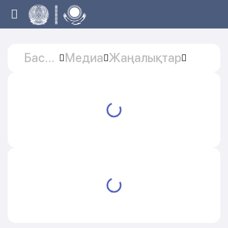
Басты
Медиа
Жаңалықтар
бет