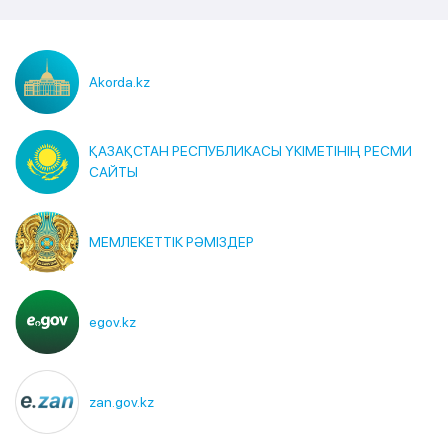
Akorda.kz
ҚАЗАҚСТАН РЕСПУБЛИКАСЫ ҮКІМЕТІНІҢ РЕСМИ
САЙТЫ
МЕМЛЕКЕТТІК РӘМІЗДЕР
egov.kz
zan.gov.kz