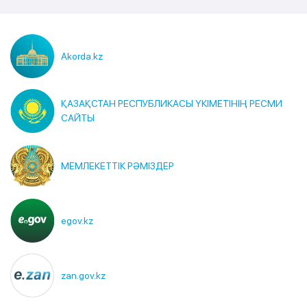
Akorda.kz
ҚАЗАҚСТАН РЕСПУБЛИКАСЫ ҮКІМЕТІНІҢ РЕСМИ
САЙТЫ
МЕМЛЕКЕТТІК РӘМІЗДЕР
egov.kz
zan.gov.kz