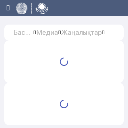
Басты
Медиа
Жаңалықтар
бет