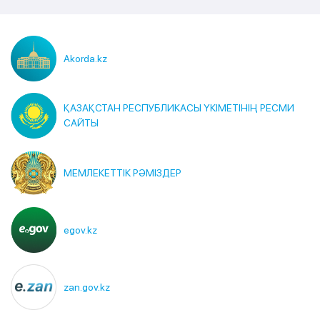
Akorda.kz
ҚАЗАҚСТАН РЕСПУБЛИКАСЫ ҮКІМЕТІНІҢ РЕСМИ
САЙТЫ
МЕМЛЕКЕТТІК РӘМІЗДЕР
egov.kz
zan.gov.kz