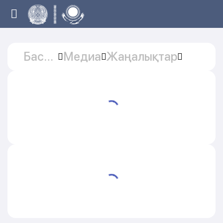
Басты
Медиа
Жаңалықтар
бет