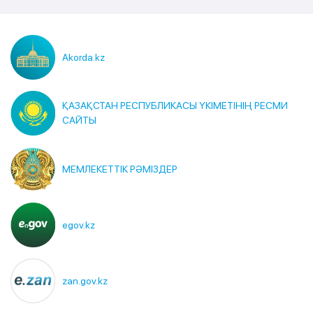
Akorda.kz
ҚАЗАҚСТАН РЕСПУБЛИКАСЫ ҮКІМЕТІНІҢ РЕСМИ
САЙТЫ
МЕМЛЕКЕТТІК РӘМІЗДЕР
egov.kz
zan.gov.kz