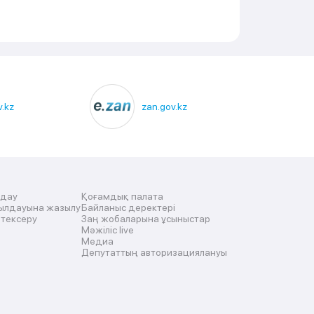
.kz
zan.gov.kz
лдау
Қоғамдық палата
ылдауына жазылу
Байланыс деректері
 тексеру
Заң жобаларына ұсыныстар
Мәжіліс live
Медиа
Депутаттың авторизациялануы