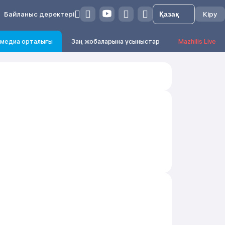
Байланыс деректері
Кіру
медиа орталығы
Заң жобаларына ұсыныстар
Mazhilis Live