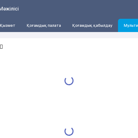
Мәжілісі
Қызмет
Қоғамдық палата
Қоғамдық қабылдау
Мульти