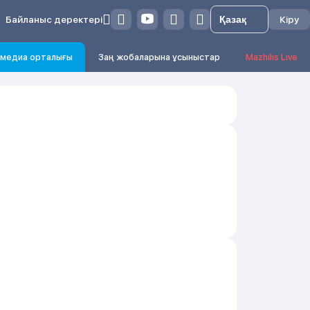
Байланыс деректері
Кіру
медиа орталығы
Заң жобаларына ұсыныстар
Mazhilis Live