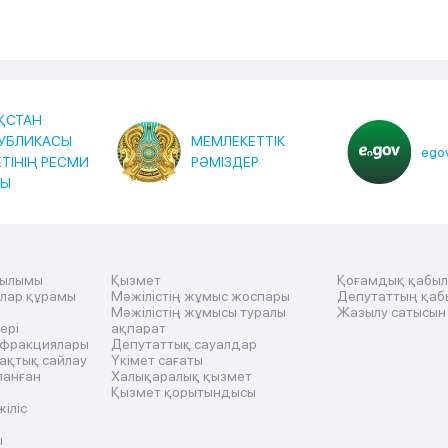
ҚСТАН
УБЛИКАСЫ
МЕМЛЕКЕТТІК
egov
ЕТІНІҢ РЕСМИ
РӘМІЗДЕР
ТЫ
рылымы
Қызмет
Қоғамдық қабы
ылар құрамы
Мәжілістің жұмыс жоспары
Депутаттың қаб
Мәжілістің жұмысы туралы
Жазылу сатысын
ері
ақпарат
 фракциялары
Депутаттық сауалдар
ақтық сайлау
Үкімет сағаты
ланған
Халықаралық қызмет
Қызмет қорытындысы
жіліс
ы