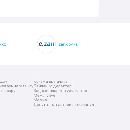
.kz
zan.gov.kz
лдау
Қоғамдық палата
ылдауына жазылу
Байланыс деректері
 тексеру
Заң жобаларына ұсыныстар
Мәжіліс live
Медиа
Депутаттың авторизациялануы