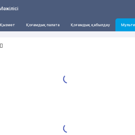
Мәжілісі
Қызмет
Қоғамдық палата
Қоғамдық қабылдау
Мульти