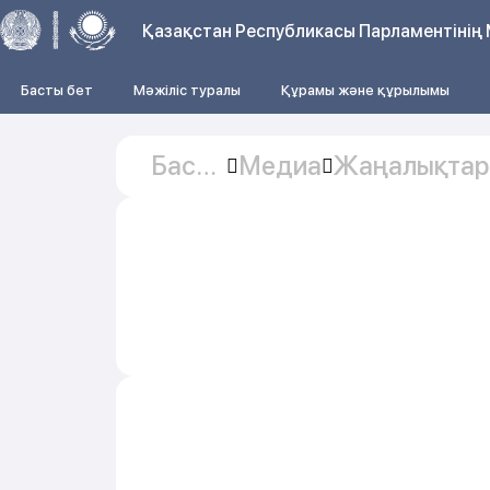
Қазақстан Республикасы Парламентінің 
Басты бет
Мәжіліс туралы
Құрамы және құрылымы
Басты
Медиа
Жаңалықтар
бет