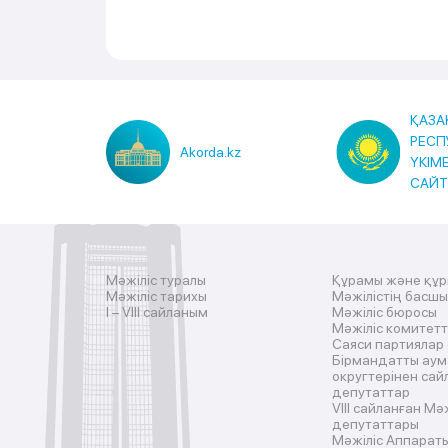
ҚАЗА
РЕСП
Akorda.kz
ҮКІМ
САЙ
Мәжіліс туралы
Құрамы және құ
Мәжіліс тарихы
Мәжілістің басш
I – VIII сайланым
Мәжіліс бюросы
Мәжіліс комитетт
Саяси партиялар
Бірмандатты аум
округтерінен сай
депутаттар
VIII сайланған Мә
депутаттары
Мәжіліс Аппарат