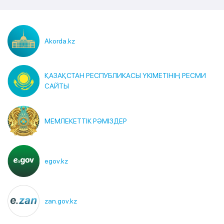
Akorda.kz
ҚАЗАҚСТАН РЕСПУБЛИКАСЫ ҮКІМЕТІНІҢ РЕСМИ
САЙТЫ
МЕМЛЕКЕТТІК РӘМІЗДЕР
egov.kz
zan.gov.kz