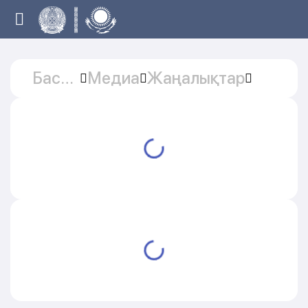
Басты
Медиа
Жаңалықтар
бет