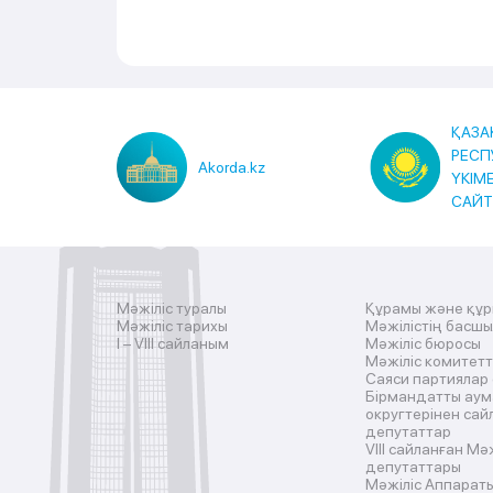
ҚАЗА
РЕСП
Akorda.kz
ҮКІМ
САЙ
Мәжіліс туралы
Құрамы және құ
Мәжіліс тарихы
Мәжілістің басш
I – VIII сайланым
Мәжіліс бюросы
Мәжіліс комитетт
Саяси партиялар
Бірмандатты аум
округтерінен сай
депутаттар
VIII сайланған Мә
депутаттары
Мәжіліс Аппарат