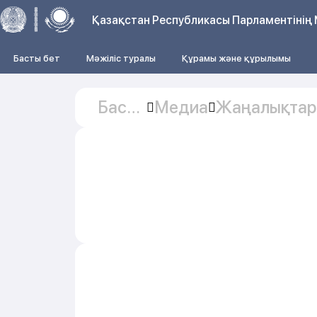
Қазақстан Республикасы Парламентінің 
Басты бет
Мәжіліс туралы
Құрамы және құрылымы
Басты
Медиа
Жаңалықтар
бет