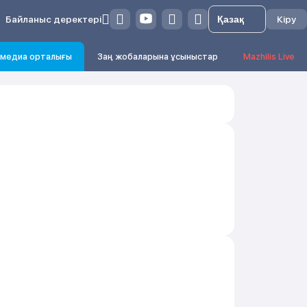
Байланыс деректері
Кіру
медиа орталығы
Заң жобаларына ұсыныстар
Mazhilis Live