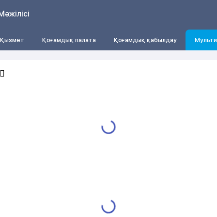
Мәжілісі
Қызмет
Қоғамдық палата
Қоғамдық қабылдау
Мульти