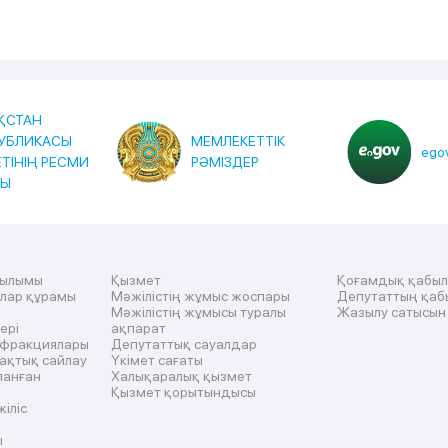
ҚСТАН
УБЛИКАСЫ
МЕМЛЕКЕТТІК
egov
ЕТІНІҢ РЕСМИ
РӘМІЗДЕР
ТЫ
рылымы
Қызмет
Қоғамдық қабы
ылар құрамы
Мәжілістің жұмыс жоспары
Депутаттың қаб
Мәжілістің жұмысы туралы
Жазылу сатысын
ері
ақпарат
 фракциялары
Депутаттық сауалдар
ақтық сайлау
Үкімет сағаты
ланған
Халықаралық қызмет
Қызмет қорытындысы
жіліс
ы