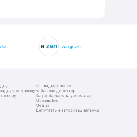
.kz
zan.gov.kz
лдау
Қоғамдық палата
ылдауына жазылу
Байланыс деректері
 тексеру
Заң жобаларына ұсыныстар
Мәжіліс live
Медиа
Депутаттың авторизациялануы