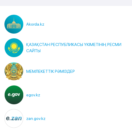
Akorda.kz
ҚАЗАҚСТАН РЕСПУБЛИКАСЫ ҮКІМЕТІНІҢ РЕСМИ
САЙТЫ
МЕМЛЕКЕТТІК РӘМІЗДЕР
egov.kz
zan.gov.kz