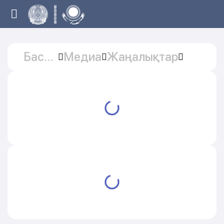
Басты
Медиа
Жаңалықтар
бет