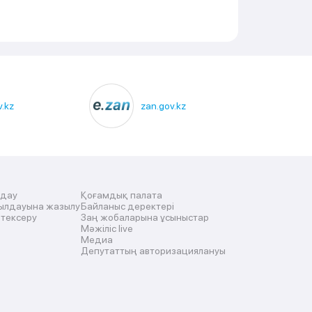
.kz
zan.gov.kz
лдау
Қоғамдық палата
ылдауына жазылу
Байланыс деректері
 тексеру
Заң жобаларына ұсыныстар
Мәжіліс live
Медиа
Депутаттың авторизациялануы