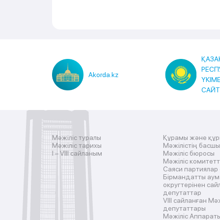
ҚАЗА
РЕСП
Akorda.kz
ҮКІМ
САЙ
Мәжіліс туралы
Құрамы және құ
Мәжіліс тарихы
Мәжілістің басш
I – VIII сайланым
Мәжіліс бюросы
Мәжіліс комитетт
Саяси партиялар
Бірмандатты аум
округтерінен сай
депутаттар
VIII сайланған Мә
депутаттары
Мәжіліс Аппарат