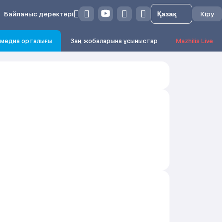
Байланыс деректері
Кіру
медиа орталығы
Заң жобаларына ұсыныстар
Mazhilis Live