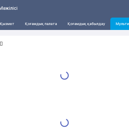
Мәжілісі
Қызмет
Қоғамдық палата
Қоғамдық қабылдау
Мульти