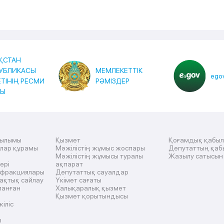
ҚСТАН
УБЛИКАСЫ
МЕМЛЕКЕТТІК
egov
ЕТІНІҢ РЕСМИ
РӘМІЗДЕР
ТЫ
рылымы
Қызмет
Қоғамдық қабы
ылар құрамы
Мәжілістің жұмыс жоспары
Депутаттың қаб
Мәжілістің жұмысы туралы
Жазылу сатысын
ері
ақпарат
 фракциялары
Депутаттық сауалдар
ақтық сайлау
Үкімет сағаты
ланған
Халықаралық қызмет
Қызмет қорытындысы
жіліс
ы