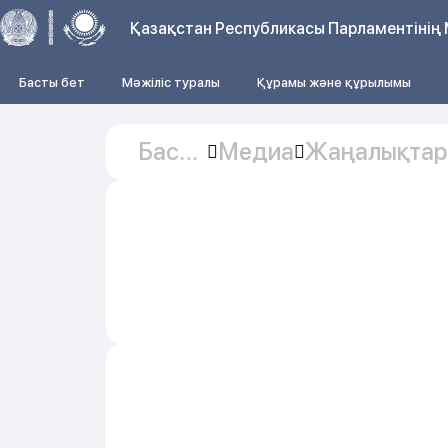
Қазақстан Республикасы Парламентінің 
Басты бет
Мәжіліс туралы
Құрамы және құрылымы
Басты
Медиа
Жаңалықтар
бет