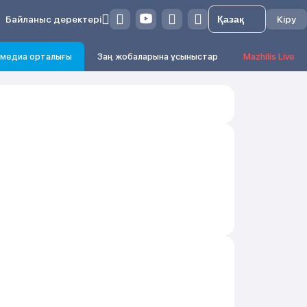
Байланыс деректері
Кіру
медиа орталығы
Заң жобаларына ұсыныстар
Mazhilis Live