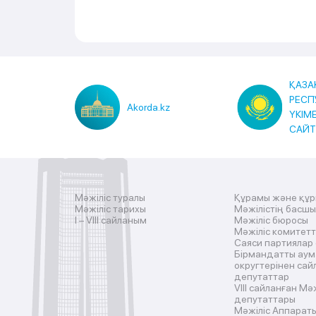
ҚАЗА
РЕСП
Akorda.kz
ҮКІМ
САЙ
Мәжіліс туралы
Құрамы және құ
Мәжіліс тарихы
Мәжілістің басш
I – VIII сайланым
Мәжіліс бюросы
Мәжіліс комитетт
Саяси партиялар
Бірмандатты аум
округтерінен сай
депутаттар
VIII сайланған Мә
депутаттары
Мәжіліс Аппарат