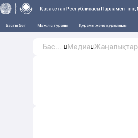
Қазақстан Республикасы Парламентінің 
Басты бет
Мәжіліс туралы
Құрамы және құрылымы
Басты
Медиа
Жаңалықтар
бет