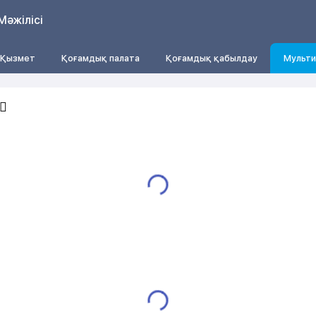
Мәжілісі
Қызмет
Қоғамдық палата
Қоғамдық қабылдау
Мульти