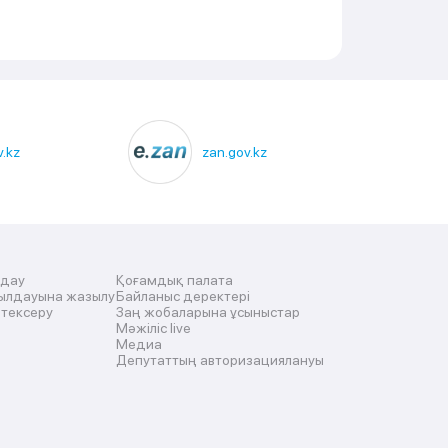
.kz
zan.gov.kz
лдау
Қоғамдық палата
ылдауына жазылу
Байланыс деректері
 тексеру
Заң жобаларына ұсыныстар
Мәжіліс live
Медиа
Депутаттың авторизациялануы