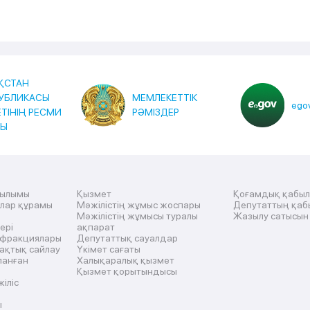
ҚСТАН
УБЛИКАСЫ
МЕМЛЕКЕТТІК
egov
ЕТІНІҢ РЕСМИ
РӘМІЗДЕР
ТЫ
рылымы
Қызмет
Қоғамдық қабы
ылар құрамы
Мәжілістің жұмыс жоспары
Депутаттың қаб
Мәжілістің жұмысы туралы
Жазылу сатысын
ері
ақпарат
 фракциялары
Депутаттық сауалдар
ақтық сайлау
Үкімет сағаты
ланған
Халықаралық қызмет
Қызмет қорытындысы
жіліс
ы