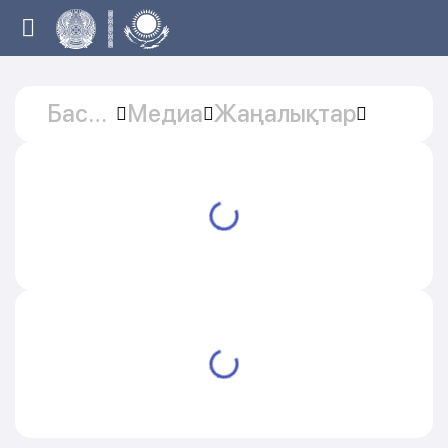
Басты
Медиа
Жаңалықтар
бет