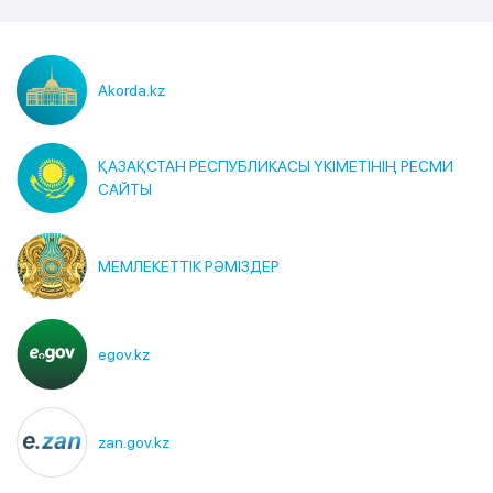
Akorda.kz
ҚАЗАҚСТАН РЕСПУБЛИКАСЫ ҮКІМЕТІНІҢ РЕСМИ
САЙТЫ
МЕМЛЕКЕТТІК РӘМІЗДЕР
egov.kz
zan.gov.kz