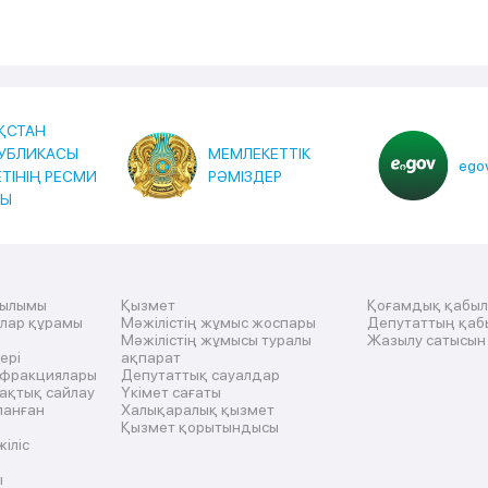
ҚСТАН
УБЛИКАСЫ
МЕМЛЕКЕТТІК
egov
ЕТІНІҢ РЕСМИ
РӘМІЗДЕР
ТЫ
рылымы
Қызмет
Қоғамдық қабы
ылар құрамы
Мәжілістің жұмыс жоспары
Депутаттың қаб
Мәжілістің жұмысы туралы
Жазылу сатысын
ері
ақпарат
 фракциялары
Депутаттық сауалдар
ақтық сайлау
Үкімет сағаты
ланған
Халықаралық қызмет
Қызмет қорытындысы
жіліс
ы