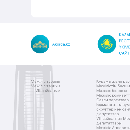
ҚАЗА
РЕСП
Akorda.kz
ҮКІМ
САЙ
Мәжіліс туралы
Құрамы және құ
Мәжіліс тарихы
Мәжілістің басш
I – VIII сайланым
Мәжіліс бюросы
Мәжіліс комитетт
Саяси партиялар
Бірмандатты аум
округтерінен сай
депутаттар
VIII сайланған Мә
депутаттары
Мәжіліс Аппарат