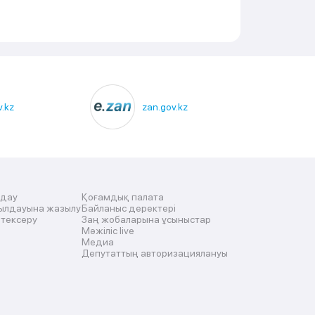
.kz
zan.gov.kz
лдау
Қоғамдық палата
ылдауына жазылу
Байланыс деректері
 тексеру
Заң жобаларына ұсыныстар
Мәжіліс live
Медиа
Депутаттың авторизациялануы