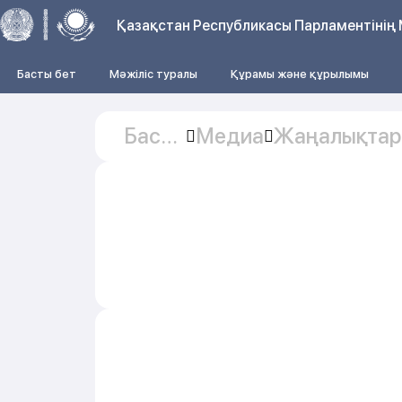
Қазақстан Республикасы Парламентінің 
Басты бет
Мәжіліс туралы
Құрамы және құрылымы
Басты
Медиа
Жаңалықтар
бет