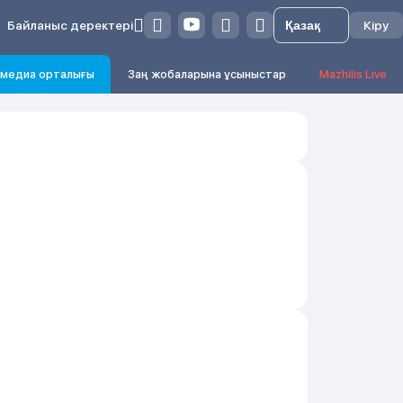
Байланыс деректері
Кіру
медиа орталығы
Заң жобаларына ұсыныстар
Mazhilis Live