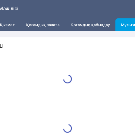
Мәжілісі
Қызмет
Қоғамдық палата
Қоғамдық қабылдау
Мульти