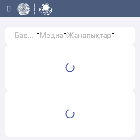
Басты
Медиа
Жаңалықтар
бет