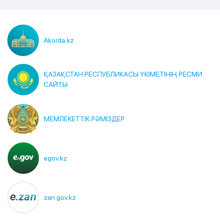
Akorda.kz
ҚАЗАҚСТАН РЕСПУБЛИКАСЫ ҮКІМЕТІНІҢ РЕСМИ
САЙТЫ
МЕМЛЕКЕТТІК РӘМІЗДЕР
egov.kz
zan.gov.kz