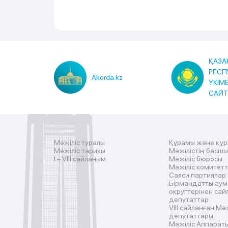
ҚАЗА
РЕСП
Akorda.kz
ҮКІМ
САЙ
Мәжіліс туралы
Құрамы және құ
Мәжіліс тарихы
Мәжілістің басш
I – VIII сайланым
Мәжіліс бюросы
Мәжіліс комитетт
Саяси партиялар
Бірмандатты аум
округтерінен сай
депутаттар
VIII сайланған Мә
депутаттары
Мәжіліс Аппарат