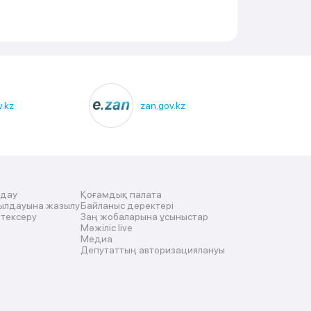
.kz
zan.gov.kz
лдау
Қоғамдық палата
ылдауына жазылу
Байланыс деректері
 тексеру
Заң жобаларына ұсыныстар
Мәжіліс live
Медиа
Депутаттың авторизациялануы