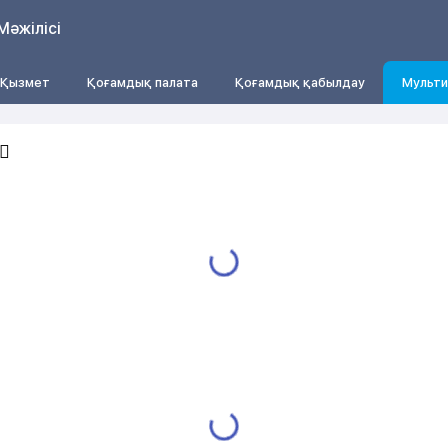
Мәжілісі
Қызмет
Қоғамдық палата
Қоғамдық қабылдау
Мульти