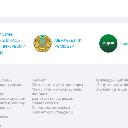
ҚСТАН
УБЛИКАСЫ
МЕМЛЕКЕТТІК
egov
ЕТІНІҢ РЕСМИ
РӘМІЗДЕР
ТЫ
рылымы
Қызмет
Қоғамдық қабы
ылар құрамы
Мәжілістің жұмыс жоспары
Депутаттың қаб
Мәжілістің жұмысы туралы
Жазылу сатысын
ері
ақпарат
 фракциялары
Депутаттық сауалдар
ақтық сайлау
Үкімет сағаты
ланған
Халықаралық қызмет
Қызмет қорытындысы
жіліс
ы