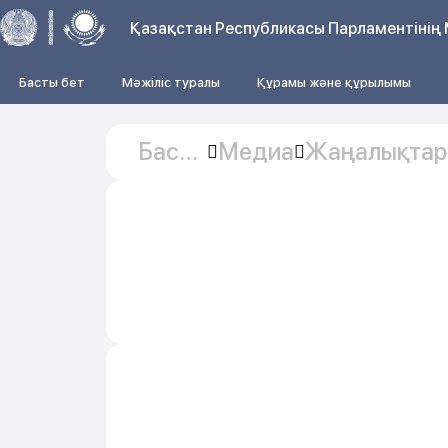
Қазақстан Республикасы Парламентінің 
Басты бет
Мәжіліс туралы
Құрамы және құрылымы
Басты
Медиа
Жаңалықтар
бет