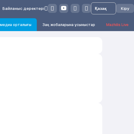
Байланыс деректері
Кіру
медиа орталығы
Заң жобаларына ұсыныстар
Mazhilis Live