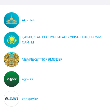
Akorda.kz
ҚАЗАҚСТАН РЕСПУБЛИКАСЫ ҮКІМЕТІНІҢ РЕСМИ
САЙТЫ
МЕМЛЕКЕТТІК РӘМІЗДЕР
egov.kz
zan.gov.kz