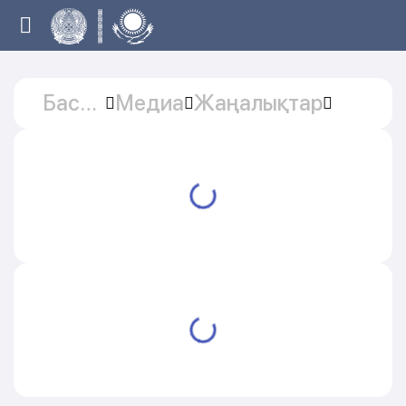
Басты
Медиа
Жаңалықтар
бет