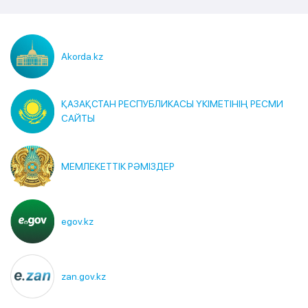
Akorda.kz
ҚАЗАҚСТАН РЕСПУБЛИКАСЫ ҮКІМЕТІНІҢ РЕСМИ
САЙТЫ
МЕМЛЕКЕТТІК РӘМІЗДЕР
egov.kz
zan.gov.kz