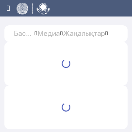
Басты
Медиа
Жаңалықтар
бет