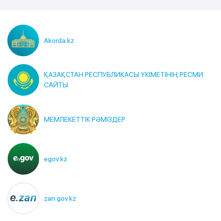
Akorda.kz
ҚАЗАҚСТАН РЕСПУБЛИКАСЫ ҮКІМЕТІНІҢ РЕСМИ
САЙТЫ
МЕМЛЕКЕТТІК РӘМІЗДЕР
egov.kz
zan.gov.kz