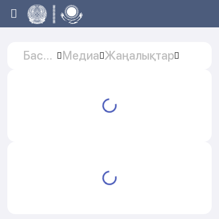
Басты
Медиа
Жаңалықтар
бет