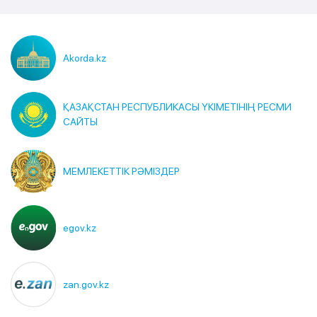
Akorda.kz
ҚАЗАҚСТАН РЕСПУБЛИКАСЫ ҮКІМЕТІНІҢ РЕСМИ
САЙТЫ
МЕМЛЕКЕТТІК РӘМІЗДЕР
egov.kz
zan.gov.kz