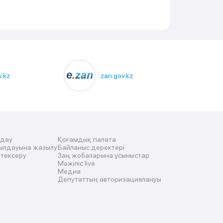
.kz
zan.gov.kz
лдау
Қоғамдық палата
ылдауына жазылу
Байланыс деректері
 тексеру
Заң жобаларына ұсыныстар
Мәжіліс live
Медиа
Депутаттың авторизациялануы