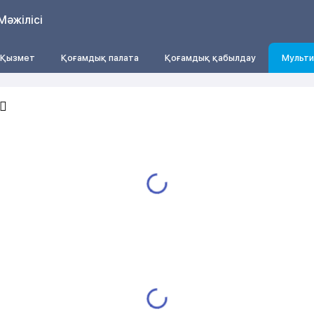
Мәжілісі
Қызмет
Қоғамдық палата
Қоғамдық қабылдау
Мульти