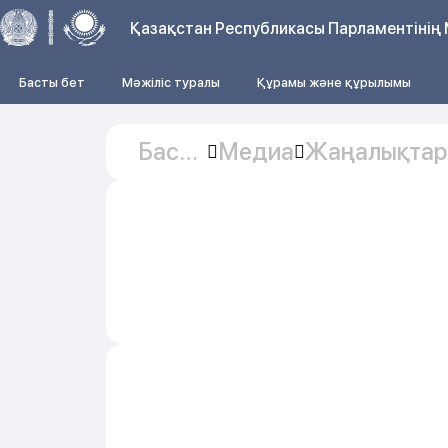
Қазақстан Республикасы Парламентінің 
Басты бет
Мәжіліс туралы
Құрамы және құрылымы
Басты
Медиа
Жаңалықтар
бет