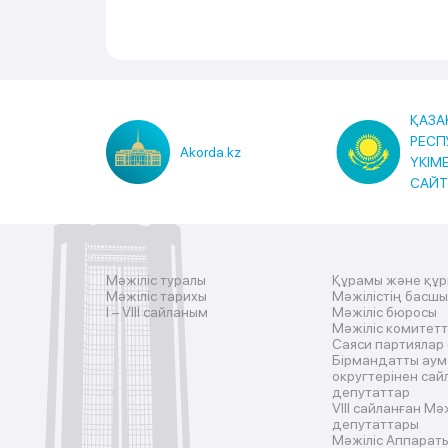
ҚАЗА
РЕСП
Akorda.kz
ҮКІМ
САЙ
Мәжіліс туралы
Құрамы және құ
Мәжіліс тарихы
Мәжілістің басш
I – VIII сайланым
Мәжіліс бюросы
Мәжіліс комитетт
Саяси партиялар
Бірмандатты аум
округтерінен сай
депутаттар
VIII сайланған Мә
депутаттары
Мәжіліс Аппарат