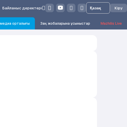
Байланыс деректері
Кіру
медиа орталығы
Заң жобаларына ұсыныстар
Mazhilis Live