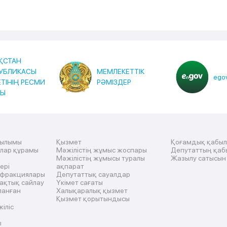
ҚСТАН
УБЛИКАСЫ
МЕМЛЕКЕТТІК
egov
ЕТІНІҢ РЕСМИ
РӘМІЗДЕР
ТЫ
рылымы
Қызмет
Қоғамдық қабы
ылар құрамы
Мәжілістің жұмыс жоспары
Депутаттың қаб
Мәжілістің жұмысы туралы
Жазылу сатысын
ері
ақпарат
 фракциялары
Депутаттық сауалдар
ақтық сайлау
Үкімет сағаты
ланған
Халықаралық қызмет
Қызмет қорытындысы
жіліс
ы