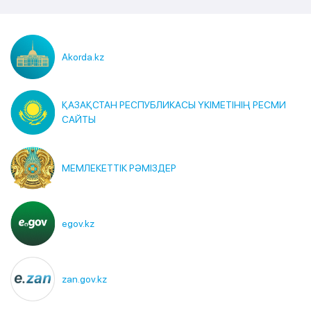
Akorda.kz
ҚАЗАҚСТАН РЕСПУБЛИКАСЫ ҮКІМЕТІНІҢ РЕСМИ
САЙТЫ
МЕМЛЕКЕТТІК РӘМІЗДЕР
egov.kz
zan.gov.kz