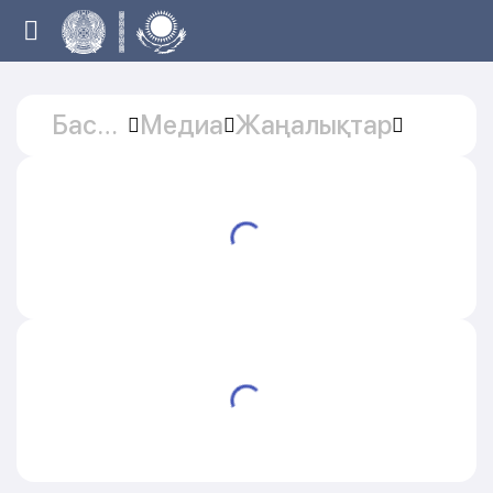
Басты
Медиа
Жаңалықтар
бет