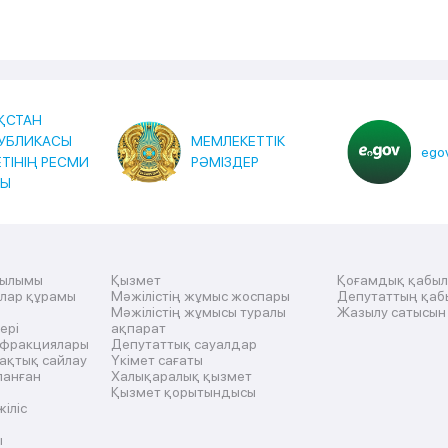
ҚСТАН
УБЛИКАСЫ
МЕМЛЕКЕТТІК
egov
ЕТІНІҢ РЕСМИ
РӘМІЗДЕР
ТЫ
рылымы
Қызмет
Қоғамдық қабы
ылар құрамы
Мәжілістің жұмыс жоспары
Депутаттың қаб
Мәжілістің жұмысы туралы
Жазылу сатысын
ері
ақпарат
 фракциялары
Депутаттық сауалдар
ақтық сайлау
Үкімет сағаты
ланған
Халықаралық қызмет
Қызмет қорытындысы
жіліс
ы