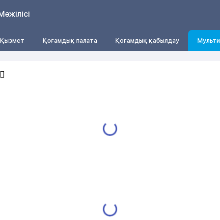
Мәжілісі
Қызмет
Қоғамдық палата
Қоғамдық қабылдау
Мульти