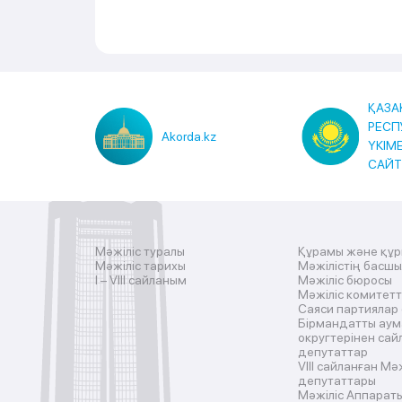
ҚАЗА
РЕСП
Akorda.kz
ҮКІМ
САЙ
Мәжіліс туралы
Құрамы және құ
Мәжіліс тарихы
Мәжілістің басш
I – VIII сайланым
Мәжіліс бюросы
Мәжіліс комитетт
Саяси партиялар
Бірмандатты аум
округтерінен сай
депутаттар
VIII сайланған Мә
депутаттары
Мәжіліс Аппарат