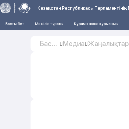
Қазақстан Республикасы Парламентінің 
Басты бет
Мәжіліс туралы
Құрамы және құрылымы
Басты
Медиа
Жаңалықтар
бет