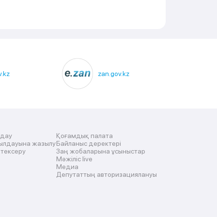
.kz
zan.gov.kz
лдау
Қоғамдық палата
ылдауына жазылу
Байланыс деректері
 тексеру
Заң жобаларына ұсыныстар
Мәжіліс live
Медиа
Депутаттың авторизациялануы