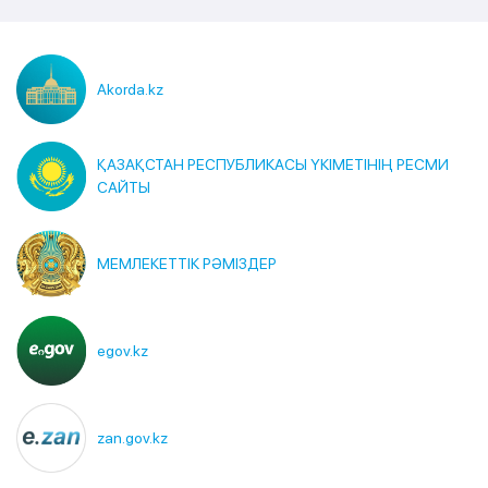
Akorda.kz
ҚАЗАҚСТАН РЕСПУБЛИКАСЫ ҮКІМЕТІНІҢ РЕСМИ
САЙТЫ
МЕМЛЕКЕТТІК РӘМІЗДЕР
egov.kz
zan.gov.kz