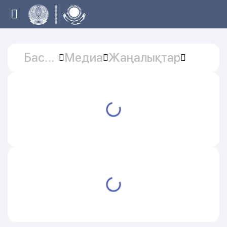
Басты
Медиа
Жаңалықтар
бет