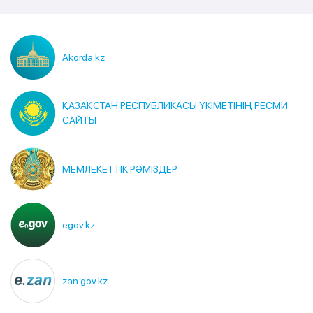
Akorda.kz
ҚАЗАҚСТАН РЕСПУБЛИКАСЫ ҮКІМЕТІНІҢ РЕСМИ
САЙТЫ
МЕМЛЕКЕТТІК РӘМІЗДЕР
egov.kz
zan.gov.kz