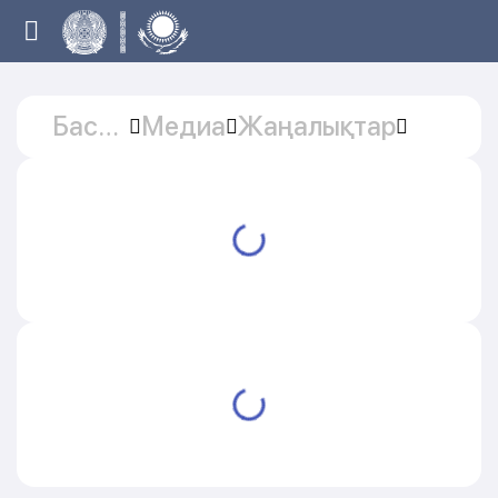
Басты
Медиа
Жаңалықтар
бет