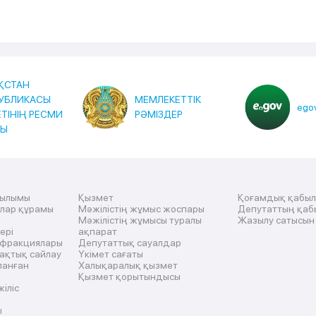
ҚСТАН
УБЛИКАСЫ
МЕМЛЕКЕТТІК
egov
ЕТІНІҢ РЕСМИ
РӘМІЗДЕР
ТЫ
рылымы
Қызмет
Қоғамдық қабы
ылар құрамы
Мәжілістің жұмыс жоспары
Депутаттың қаб
Мәжілістің жұмысы туралы
Жазылу сатысын
ері
ақпарат
 фракциялары
Депутаттық сауалдар
ақтық сайлау
Үкімет сағаты
ланған
Халықаралық қызмет
Қызмет қорытындысы
жіліс
ы