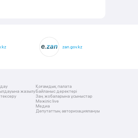
.kz
zan.gov.kz
лдау
Қоғамдық палата
ылдауына жазылу
Байланыс деректері
 тексеру
Заң жобаларына ұсыныстар
Мәжіліс live
Медиа
Депутаттың авторизациялануы