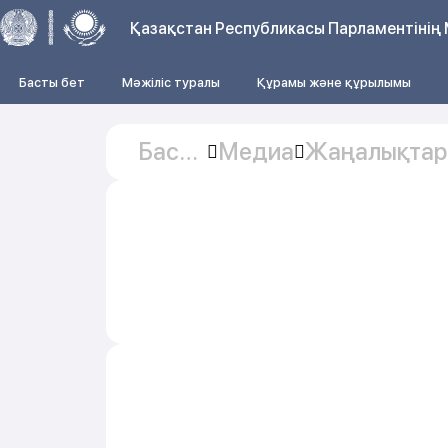
Қазақстан Республикасы Парламентінің 
Басты бет
Мәжіліс туралы
Құрамы және құрылымы
Басты
Медиа
Жаңалықтар
бет