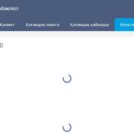
Мәжілісі
Қызмет
Қоғамдық палата
Қоғамдық қабылдау
Мульти