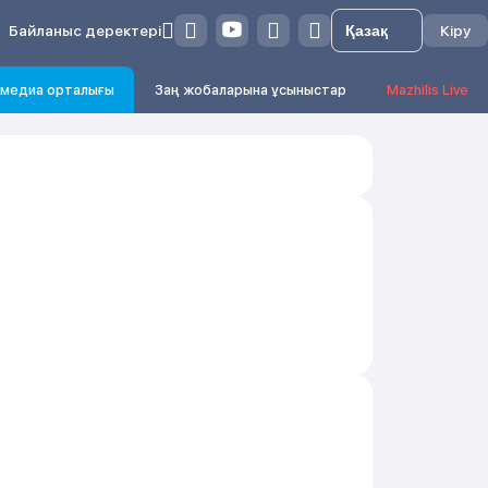
Байланыс деректері
Кіру
медиа орталығы
Заң жобаларына ұсыныстар
Mazhilis Live