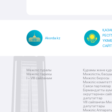
ҚАЗА
РЕСП
Akorda.kz
ҮКІМ
САЙ
Мәжіліс туралы
Құрамы және құ
Мәжіліс тарихы
Мәжілістің басш
I – VIII сайланым
Мәжіліс бюросы
Мәжіліс комитетт
Саяси партиялар
Бірмандатты аум
округтерінен сай
депутаттар
VIII сайланған Мә
депутаттары
Мәжіліс Аппарат