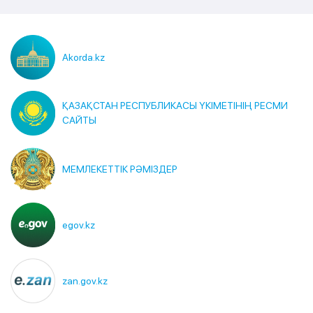
Akorda.kz
ҚАЗАҚСТАН РЕСПУБЛИКАСЫ ҮКІМЕТІНІҢ РЕСМИ
САЙТЫ
МЕМЛЕКЕТТІК РӘМІЗДЕР
egov.kz
zan.gov.kz