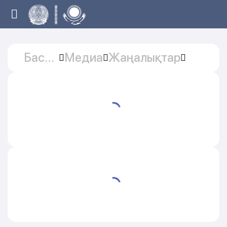
Басты
Медиа
Жаңалықтар
бет