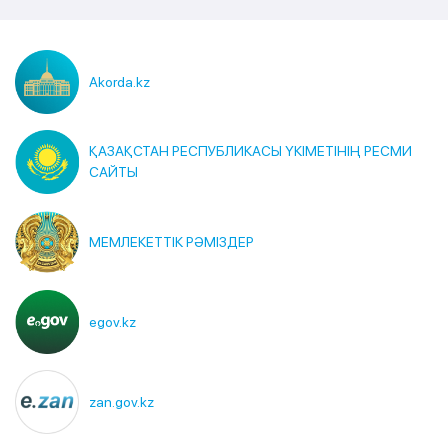
Akorda.kz
ҚАЗАҚСТАН РЕСПУБЛИКАСЫ ҮКІМЕТІНІҢ РЕСМИ
САЙТЫ
МЕМЛЕКЕТТІК РӘМІЗДЕР
egov.kz
zan.gov.kz