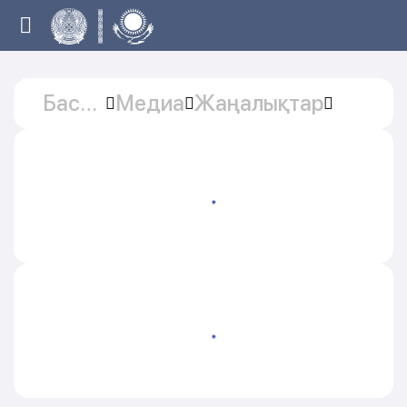
Басты
Медиа
Жаңалықтар
бет