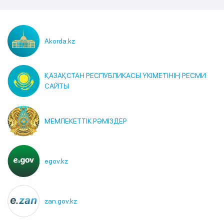
Akorda.kz
ҚАЗАҚСТАН РЕСПУБЛИКАСЫ ҮКІМЕТІНІҢ РЕСМИ
САЙТЫ
МЕМЛЕКЕТТІК РӘМІЗДЕР
egov.kz
zan.gov.kz