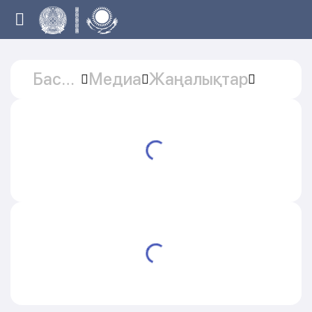
Басты
Медиа
Жаңалықтар
бет