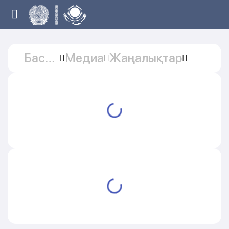
Басты
Медиа
Жаңалықтар
бет