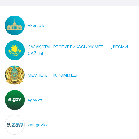
Akorda.kz
ҚАЗАҚСТАН РЕСПУБЛИКАСЫ ҮКІМЕТІНІҢ РЕСМИ
САЙТЫ
МЕМЛЕКЕТТІК РӘМІЗДЕР
egov.kz
zan.gov.kz